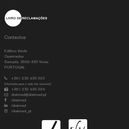
Contactos
Edifício Verde
Queimadas
Sernada, 3505-330 Viseu
PORTUGAL
+351 232 930 020
(Chamada para a rede fixa nacional)
+351 232 930 029
dietmed@dietmed.pt
/dietmed
/dietmed
/dietmed_pt