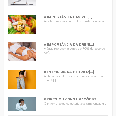
A IMPORTÂNCIA DAS VIT[...]
As vitaminas são nutrientes fundamentais ao
c[...]
A IMPORTÂNCIA DA DREN[...]
A água representa cerca de 70% do peso do
cor[...]
BENEFÍCIOS DA PERDA D[...]
A obesidade além de ser considerada uma
doen&[...]
GRIPES OU CONSTIPAÇÕES?
O inverno, pelas características ambientais q[...]