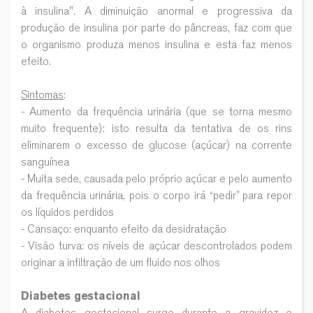
à insulina". A diminuição anormal e progressiva da
produção de insulina por parte do pâncreas, faz com que
o organismo produza menos insulina e esta faz menos
efeito.
Sintomas
:
- Aumento da frequência urinária (que se torna mesmo
muito frequente): isto resulta da tentativa de os rins
eliminarem o excesso de glucose (açúcar) na corrente
sanguínea
- Muita sede, causada pelo próprio açúcar e pelo aumento
da frequência urinária, pois o corpo irá “pedir” para repor
os líquidos perdidos
- Cansaço: enquanto efeito da desidratação
- Visão turva: os níveis de açúcar descontrolados podem
originar a infiltração de um fluido nos olhos
Diabetes gestacional
A diabetes gestacional surge durante a gravidez e